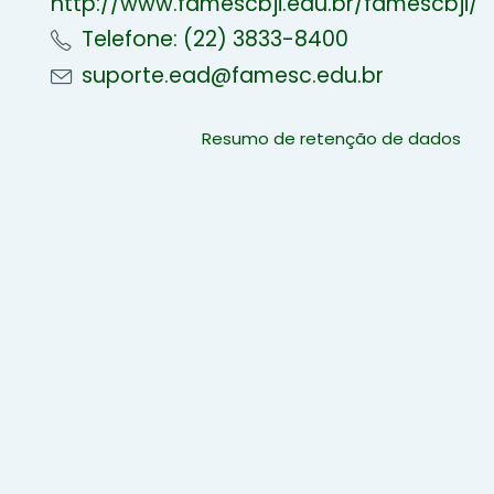
http://www.famescbji.edu.br/famescbji/
Telefone: (22) 3833-8400
suporte.ead@famesc.edu.br
Resumo de retenção de dados